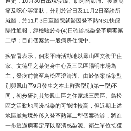
遊史，10月30日出現發燒、肌肉關節痛、後眼窩
痛及噁心等症狀，分別於當日及11月2日至診所
就醫，於11月3日至醫院就醫因登革熱NS1快篩
陽性通報，經檢驗於今(4)日確診感染登革病毒第
二型；目前個案於一般病房住院中。
疾管署表示，個案平時活動地以鳳山區文衡里住
家、文德里之某健身中心及三民區陽明市場為
主，發病前曾至鳥松區澄清湖。由於個案感染型
別與鳳山區9月發生之本土群聚型別(第一型)不
同，初步研判其於鳳山區之住家或三民區、鳥松
區之活動地周邊感染的可能性較高，但近期上述
地區並無境外移入登革熱第二型個案確診，將進
一步透過病毒定序以釐清感染源。衛生單位接獲