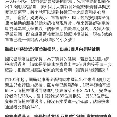
為3‰至4‰。聽力是語言發展的開端，先天性聽損如能在
出生3個月內診斷，於6個月大前就開始配戴聽覺輔具與接
受聽語療育，將來就可以達到接近正常之語言和身心發
展。「甯甯」媽媽表示，甯甯剛出生時，醫院安排國民健
康署補助的新生兒聽力篩檢發現異常，後來經醫師確定診
斷雙耳為重度聽損以上的聽損，由於早期發現，及家人依
專業建議，配合讓甯甯接受聽語治療與復健後，現在3歲的
甯甯已是一個能說及愛唱歌的小女孩！
聽篩
1
年確診近
9
百位聽損兒，出生
3
個月內是關鍵期
國民健康署提醒家長，為了寶貝的健康，若新生兒聽力篩
檢未通過者，請家長要儘速在寶寶出生3個月內接受進一步
確診，把握寶貝聽語治療的黃金時期，讓寶貝能聽能說！
自101年起，國民健康署全面補助本國籍出生未滿3個月之
新生兒進行聽力篩檢，至今年已經滿5年，105年篩檢率達
98%，篩檢未通過而應進行後續確診者有2,251人，完成確
診者為1,938人，當中確診出889位聽損兒，另313位新生
兒聽力篩檢未通過者，卻沒有接受進一步確診，佔篩檢未
通過者比例的14%。
篩檢未通過者，家長切莫驚慌
及早確定診斷
掌握聽損療育