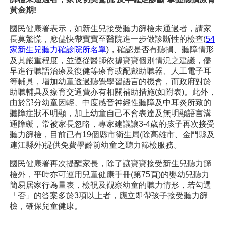
黃金期
!
國民健康署表示，如新生兒接受聽力篩檢未通過者，請家
長莫驚慌，應儘快帶寶寶至醫院進一步做診斷性的檢查(
54
家新生兒聽力確診院所名單
)，確認是否有聽損、聽障情形
及其嚴重程度，並遵從醫師依據寶寶個別情況之建議，儘
早進行聽語治療及復健等療育或配戴助聽器、人工電子耳
等輔具，增加幼童透過聽覺學習語言的機會，而政府對於
助聽輔具及療育交通費亦有相關補助措施(如附表)。此外，
由於部分幼童因輕、中度感音神經性聽障及中耳炎所致的
聽障症狀不明顯，加上幼童自己不會表達及無明顯語言溝
通障礙，常被家長忽略，專家建議讓3-4歲的孩子再次接受
聽力篩檢，目前已有19個縣市衛生局(除高雄市、金門縣及
連江縣外)提供免費學齡前幼童之聽力篩檢服務。
國民健康署再次提醒家長，除了讓寶寶接受新生兒聽力篩
檢外，平時亦可運用兒童健康手冊(第75頁)的嬰幼兒聽力
簡易居家行為量表，檢視及觀察幼童的聽力情形，若勾選
「否」的答案多於3項以上者，應立即帶孩子接受聽力篩
檢，確保兒童健康。