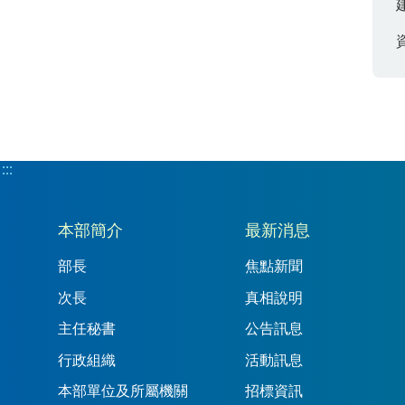
:::
:::
本部簡介
最新消息
部長
焦點新聞
次長
真相說明
主任秘書
公告訊息
行政組織
活動訊息
本部單位及所屬機關
招標資訊