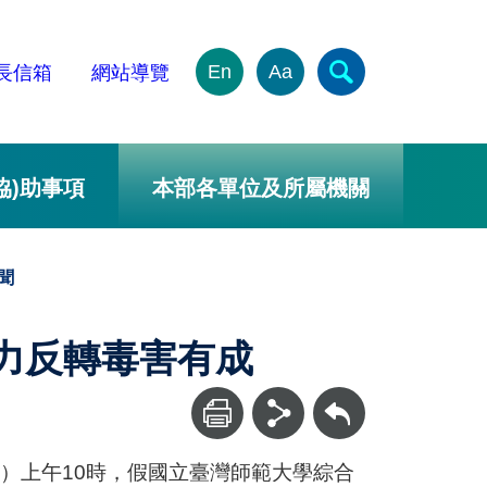
En
Aa
長信箱
網站導覽
協)助事項
本部各單位及所屬機關
聞
合力反轉毒害有成
回上一頁
四）上午10時，假國立臺灣師範大學綜合