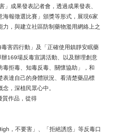
毒害」成果發表記者會，透過成果發表、
意海報徵選比賽」頒獎等形式，展現6家
能力，與建立社區防制藥物濫用網絡上之
轉毒害四行動」及「正確使用鎮靜安眠藥
舉辦169場反毒宣講活動、以及辦理創意
防毒拒毒、知毒反毒、關懷協助」，和
楚表達自己的身體狀況、看清楚藥品標
概念，深植民眾心中。
優質作品，從得
igh，不要害」、「拒絕誘惑」等反毒口