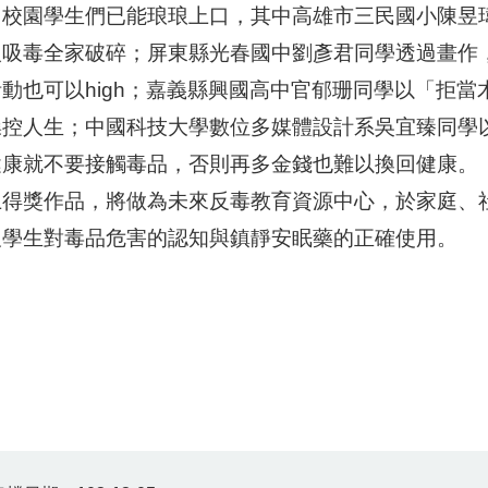
，校園學生們已能琅琅上口，其中高雄市三民國小陳昱
人吸毒全家破碎；屏東縣光春國中劉彥君同學透過畫作，
活動也可以high；嘉義縣興國高中官郁珊同學以「拒
操控人生；中國科技大學數位多媒體設計系吳宜臻同學
健康就不要接觸毒品，否則再多金錢也難以換回健康。
上得獎作品，將做為未來反毒教育資源中心，於家庭、
及學生對毒品危害的認知與鎮靜安眠藥的正確使用。