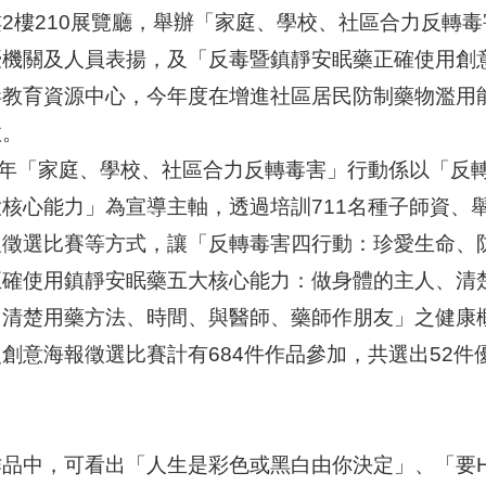
樓2樓210展覽廳，舉辦「家庭、學校、社區合力反轉
優機關及人員表揚，及「反毒暨鎮靜安眠藥正確使用創
毒教育資源中心，今年度在增進社區居民防制藥物濫用
效。
02年「家庭、學校、社區合力反轉毒害」行動係以「反
核心能力」為宣導主軸，透過培訓711名種子師資、
報徵選比賽等方式，讓「反轉毒害四行動：珍愛生命、
正確使用鎮靜安眠藥五大核心能力：做身體的主人、清
、清楚用藥方法、時間、與醫師、藥師作朋友」之健康
創意海報徵選比賽計有684件作品參加，共選出52件
作品中，可看出「人生是彩色或黑白由你決定」、「要H