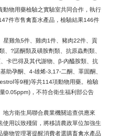
責動物用藥檢驗之實驗室共同合作，執行
147件市售禽畜水產品，檢驗結果146件
、星雞魚5件、雞肉1件、豬肉22件、貢
素類、?諾酮類及磺胺劑類、抗原蟲劑類、
、卡巴得及其代謝物、β-內醯胺類、抗
助孕酮、4-雄烯-3,17-二酮、睪固酮、
estrol等9種)等共114項動物用藥。檢驗
量0.05ppm)，不符合衛生福利部公告
。地方衛生局聯合農業機關追查供應來
法使用以致殘留，將移請農政單位加強生
品藥物管理署提醒消費者選購畜禽水產品