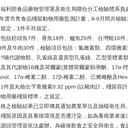
生福利部食品藥物管理署及衛生局聯合分工檢驗體系負
2年度市售食品殘留動物用藥監測計畫，8-9月間共檢驗
合規定，1件不符規定。
包括枋頭魚7件、香魚18件、鱸魚25件、台灣蜆16件
23件及牛肉30件，檢驗項目包括：氯黴素類、四環黴
基?喃代謝物類、孔雀綠及還原型孔雀綠、乙型受體素類
及其代謝物16種及荷爾蒙(黃體荷爾蒙助孕酮、17α-羥基
ranol、17α-雌素二醇、17β-雌素二醇、己烯雌酚及Hex
1件貢丸檢出芐青黴素0.32 ppm (以豬肉計，殘留容許
動物用藥殘留標準」之規定。
合格之檢驗結果已立即傳真通知農業單位及抽樣衛生局
、殘留原因及其養殖環境是否遭汙染，如為養殖業者違
端源頭管理並依法處辦。為確保飲食之安全與衛生，食