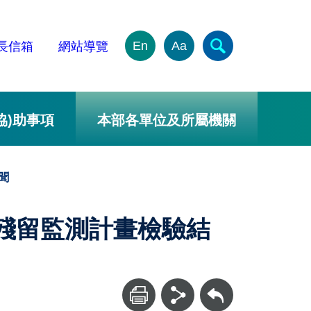
En
Aa
長信箱
網站導覽
協)助事項
本部各單位及所屬機關
聞
藥殘留監測計畫檢驗結
回上一頁