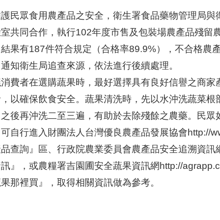
維護民眾食用農產品之安全，衛生署食品藥物管理局與
室共同合作，執行102年度市售及包裝場農產品殘留農
結果有187件符合規定（合格率89.9%），不合格
即通知衛生局追查來源，依法進行後續處理。
議消費者在選購蔬果時，最好選擇具有良好信譽之商家產
者，以確保飲食安全。蔬果清洗時，先以水沖洗蔬菜根部
，之後再沖洗二至三遍，有助於去除殘餘之農藥。民眾如
可自行進入財團法人台灣優良農產品發展協會http://www.cas
品查詢』區、行政院農業委員會農產品安全追溯資訊網http://
訊』，或農糧署吉園圃安全蔬果資訊網http://agrapp.coa.go
蔬果那裡買』，取得相關資訊做為參考。