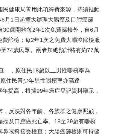
國民健康局善用此項經費來源，持續推動
年6月1日起擴大辦理大腸癌及口腔癌篩
30歲開始每2年1次免費篩檢外，自6月
免費篩檢；每2年1次之免費大腸癌篩檢服
0至74歲民眾。兩者加總預計將有約77萬
查」，原住民18歲以上男性嚼檳率為
；而原住民青少年男性嚼檳率亦高達
逐年提高，根據99年癌症登記資料顯示，
求，反映對各年齡、各族群之健康照顧，
癌及口腔癌死亡率。18至29歲有嚼檳
耳鼻喉科接受檢查；大腸癌篩檢則可持健