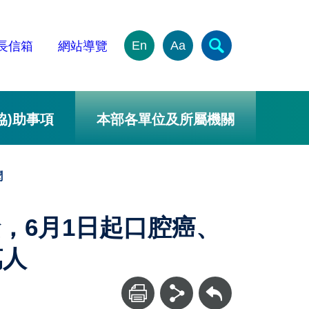
En
Aa
長信箱
網站導覽
協)助事項
本部各單位及所屬機關
聞
，6月1日起口腔癌、
萬人
回上一頁