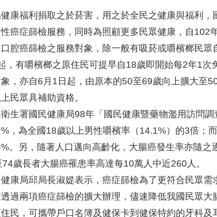
品健康福利捐取之於菸害，用之於全民之健康與福利，
國性癌症篩檢服務，同時為照顧更多民眾健康，自102
。口腔癌篩檢之服務對象，除一般有吸菸或嚼檳榔民眾自
起，有嚼檳榔之原住民可提早自18歲即開始每2年1次
象，亦自6月1日起，由原本的50至69歲向上擴大至5
以上民眾具補助資格。
據衛生署國民健康局98年「國民健康暨藥物濫用訪問調
.2%，為全國18歲以上男性嚼檳率（14.1%）的3倍
.6%。另，隨著人口邁向高齡化，大腸癌發生率亦隨之
至74歲長者大腸癌罹患率高達每10萬人中近260人。
民健康局邱局長淑媞表示，癌症篩檢為了更符合民眾需
望透過兩項癌症篩檢的擴大辦理，儘速降低我國民眾大腸
原住民，可攜帶戶口名簿及健保卡到健保特約的牙科及