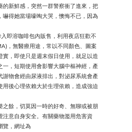
藥的新鮮感，突然一群警察衝了進來，把
，嚇得她當場嚎啕大哭，懊悔不已，因為
摻入即溶咖啡包內販售，利用夜店狂歡不
MA)，無醫療用途，常以不同顏色、圖案
證實，即使只是週末假日使用，就足以造
之一，短期使用會影響大腦中樞神經，產
代謝物會經由尿液排出，對泌尿系統會產
使用後心理依賴大於生理依賴，造成強迫
樂之餘，切莫因一時的好奇、無聊或被朋
覺注意自身安全。有關藥物濫用危害資
瀏覽，網址為