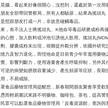
頭晃腦，看起來好像很開心，沒想到，還處於第一次用
跟朋友全部帶回警察局，所有人都驗尿，結果為搖頭丸
只是想跟朋友打成一片，非故意碰觸毒品。
年來，有不法人士將搖頭丸、K他命等毒品研磨成粉再
防的心態，加入飲料或沖泡引誘他人飲用。搖頭丸(MD
錠劑、膠囊或粉末出現，很難從外觀分辨，依國外研究
記憶力及智力退化，而愷他命是目前青少年常濫用藥物
幻覺、影響判斷力，使用過量會產生呼吸抑制，另外其
不可逆的病變如膀胱容量減少、產生頻尿等症狀，長期
使用，不易戒除。
生署食品藥物管理局提醒您，新春期間朋友聚會享受歡
慫恿而輕易嘗試來路不明藥物、咖啡包、茶包，提高警
，民眾可以點選食品藥物管理局「反毒資源館」查詢與