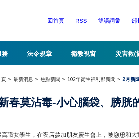
回首頁
RSS
雙語詞彙
部
服務
法令規章
衛教視窗
災害救(
首頁
最新消息
焦點新聞
102年衛生福利部新聞
2月新
新春莫沾毒-小心腦袋、膀胱的
9歲高職女學生，在夜店參加朋友慶生會上，被慫恿和