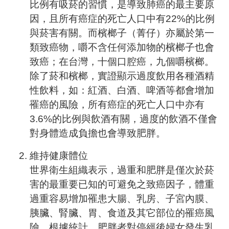
比例有吸菸的習慣，是導致肺癌的最主要原
因，且所有癌症的死亡人口中有22%的比例
與菸害有關。而檳榔子（菁仔）亦屬於第一
類致癌物，嚼不含任何添加物的檳榔子也會
致癌；在台灣，十個口腔癌，九個嚼檳榔。
除了菸和檳榔，實證顯示過度飲用各種酒精
性飲料，如：紅酒、白酒、啤酒等都會增加
罹癌的風險，所有癌症的死亡人口中亦有
3.6%的比例與飲酒有關，過度的飲酒不僅會
對身體造成負擔也會導致肥胖。
維持健康體位
世界衛生組織表示，過重和肥胖是僅次於菸
害的最重要已知的可避免之致癌因子，體重
過重容易增加罹患大腸、乳房、子宮內膜、
胰臟、腎臟、胃、食道及其它部位的罹癌風
險。根據統計，肥胖者對停經後婦女發生乳