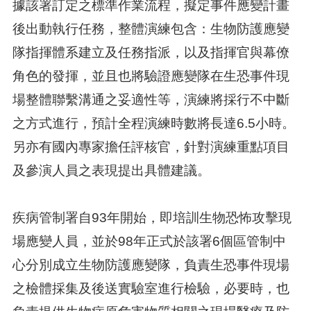
據該署訂定之標準作業流程，擬定事件應變計畫
後出動執行任務，整體演練包含：生物防護應變
隊指揮體系建立及任務指派，以及指揮官與幕僚
角色的發揮，並且也將驗證應變隊在生恐事件現
場整體聯繫溝通之妥適性等，演練將採行不中斷
之方式進行，預計全程演練時數將長達6.5小時。
另亦有國內專家擔任評核官，針對演練重點項目
及參演人員之表現提出具體建議。
疾病管制署自93年開始，即培訓生物恐怖攻擊現
場應變人員，並於98年正式於該署6個區管制中
心分別成立生物防護應變隊，負責生恐事件現場
之檢體採集及後送實驗室進行檢驗，必要時，也