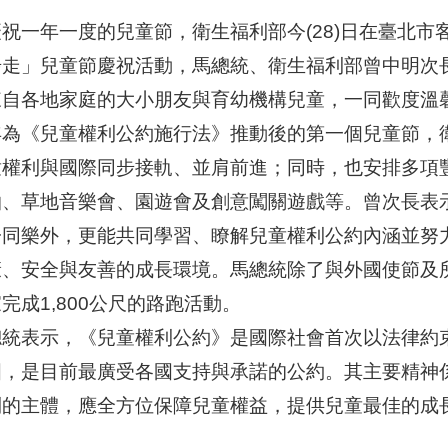
祝一年一度的兒童節，衛生福利部今(28)日在臺北市
步走」兒童節慶祝活動，馬總統、衛生福利部曾中明次
來自各地家庭的大小朋友與育幼機構兒童，一同歡度溫
年為《兒童權利公約施行法》推動後的第一個兒童節，
童權利與國際同步接軌、並肩前進；同時，也安排多項
拍、草地音樂會、園遊會及創意闖關遊戲等。曾次長表
子同樂外，更能共同學習、瞭解兒童權利公約內涵並努
康、安全與友善的成長環境。馬總統除了與外國使節及
完成1,800公尺的路跑活動。
總統表示，《兒童權利公約》是國際社會首次以法律約束
國，是目前最廣受各國支持與承諾的公約。其主要精神
利的主體，應全方位保障兒童權益，提供兒童最佳的成