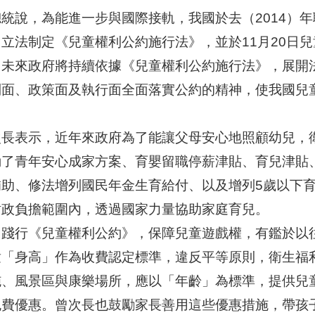
統說，為能進一步與國際接軌，我國於去（2014）年
，立法制定《兒童權利公約施行法》，並於11月20日
。未來政府將持續依據《兒童權利公約施行法》，展開
制面、政策面及執行面全面落實公約的精神，使我國兒
。
次長表示，近年來政府為了能讓父母安心地照顧幼兒，
動了青年安心成家方案、育嬰留職停薪津貼、育兒津貼
補助、修法增列國民年金生育給付、以及增列5歲以下
財政負擔範圍內，透過國家力量協助家庭育兒。
了踐行《兒童權利公約》，保障兒童遊戲權，有鑑於以
童「身高」作為收費認定標準，違反平等原則，衛生福
施、風景區與康樂場所，應以「年齡」為標準，提供兒
免費優惠。曾次長也鼓勵家長善用這些優惠措施，帶孩