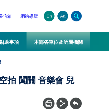
En
Aa
長信箱
網站導覽
協)助事項
本部各單位及所屬機關
聞
空拍 闖關 音樂會 兒
回上一頁