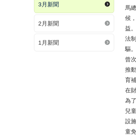
3月新聞
馬總
候
2月新聞
益
法
1月新聞
驅
曾
推
育
在
為
兒
設
童