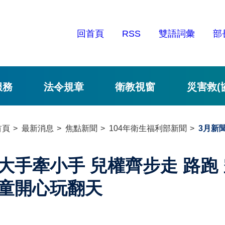
回首頁
RSS
雙語詞彙
部
服務
法令規章
衛教視窗
災害救(
首頁
最新消息
焦點新聞
104年衛生福利部新聞
3月新
大手牽小手 兒權齊步走 路跑 
童開心玩翻天