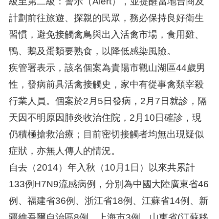
級至第二級：警示（Alert），並提醒當地台商及
計劃前往旅遊、探親的民眾，務必保持良好衛生
習慣，避免接觸禽鳥與出入活禽市場，食用雞、
鴨、鵝及蛋類要熟食，以降低感染風險。
疾管署表示，該名個案為貴陽市觀山湖區44歲男
性，發病前具活禽接觸史，家中有從事禽類宰殺
行業人員。個案於2月5日發病，2月7日就診，隔
天因不明原因肺炎收治住院，2月10日確診，現
仍積極搶救治療；目前密切接觸者均無出現疑似
症狀，亦無人傳人的情況。
自去（2014）年入秋（10月1日）以來共累計
133例H7N9流感病例，分別為中國大陸廣東省46
例、福建省36例、浙江省18例、江蘇省14例、新
疆維吾爾自治區8例、上海市3例、山東省(江蘇移