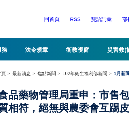
回首頁
RSS
雙語詞彙
部
服務
法令規章
衛教視窗
災害救(
首頁
最新消息
焦點新聞
102年衛生福利部新聞
1月新
食品藥物管理局重申：市售
質相符，絕無與農委會互踢