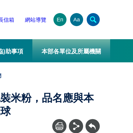
En
Aa
長信箱
網站導覽
協)助事項
本部各單位及所屬機關
聞
包裝米粉，品名應與本
皮球
回上一頁