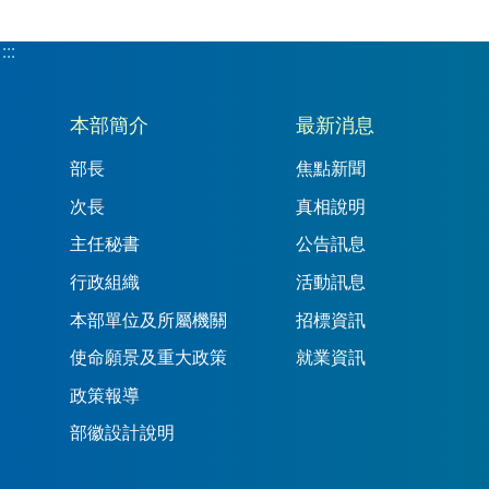
:::
:::
本部簡介
最新消息
部長
焦點新聞
次長
真相說明
主任秘書
公告訊息
行政組織
活動訊息
本部單位及所屬機關
招標資訊
使命願景及重大政策
就業資訊
政策報導
部徽設計說明