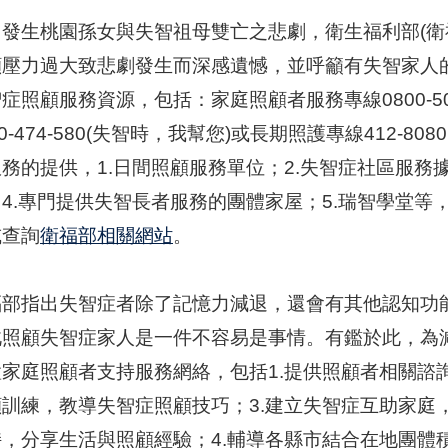
日發生桃園孫女與失智祖母雙亡之悲劇，衛生福利部(衛
顧壓力過大致悲劇發生而深感遺憾，並呼籲有失智家人
症照顧服務資源，包括：家庭照顧者服務專線0800-50
00-474-580(失智時，我幫您)或長期照護專線412
務的提供，1.日間照顧服務單位；2.失智症社區服務
；4.專門提供失智長者服務的團體家屋；5.瑞智學堂
或查詢
衛福部相關網站
。
福部指出失智症者除了記憶力減退，還會有其他認知功
此照顧失智症家人是一件不容易是事情。有鑑於此，為
置家庭照顧者支持服務網絡，包括1.提供照顧者相關諮
顧訓練，教導失智症照顧技巧；3.建立失智症互助家庭
持，分享生活與照顧經驗；4.輔導各縣市結合在地團體