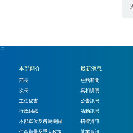
:::
:::
本部簡介
最新消息
部長
焦點新聞
次長
真相說明
主任秘書
公告訊息
行政組織
活動訊息
本部單位及所屬機關
招標資訊
使命願景及重大政策
就業資訊