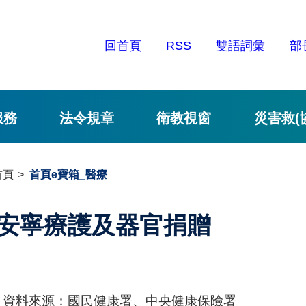
回首頁
RSS
雙語詞彙
部
服務
法令規章
衛教視窗
災害救(
首頁
首頁e寶箱_醫療
安寧療護及器官捐贈
資料來源：國民健康署、中央健康保險署