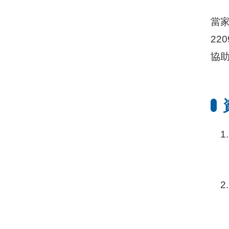
當家
22
協