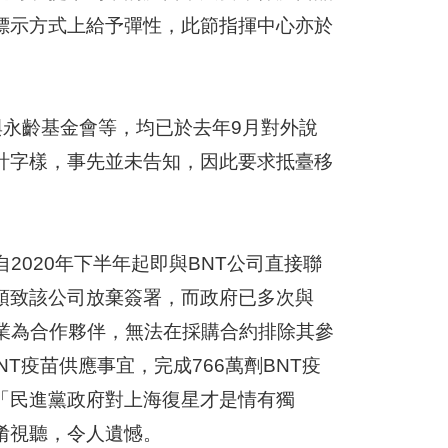
標示方式上給予彈性，此節指揮中心亦於
與永齡基金會等，均已於去年9月對外說
計字樣，事先並未告知，因此要求抵臺移
2020年下半年起即與BNT公司直接聯
預致該公司放棄簽署，而政府已多次與
業為合作夥伴，無法在採購合約排除其參
NT疫苗供應事宜，完成766萬劑BNT疫
「民進黨政府對上海復星才是情有獨
淆視聽，令人遺憾。