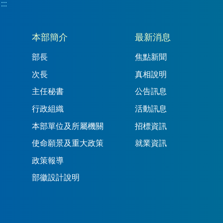
:::
:::
本部簡介
最新消息
部長
焦點新聞
次長
真相說明
主任秘書
公告訊息
行政組織
活動訊息
本部單位及所屬機關
招標資訊
使命願景及重大政策
就業資訊
政策報導
部徽設計說明