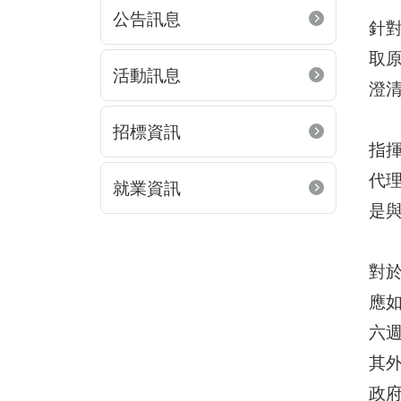
公告訊息
針
取
活動訊息
澄
招標資訊
指
代
就業資訊
是與
對
應
六
其
政