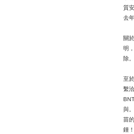
質
去年
關
明
除
至於
繫
B
與。
苗
鍾