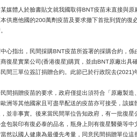
對某媒體人於臉書貼文就我國取得BNT疫苗未直接與原
原本供應他國的200萬劑疫苗及要求撤下首批到貨的復
清。
揮中心指出，民間採購BNT疫苗所簽署的採購合約，係
理商復星實業公司(香港復星)購買，並由BNT原廠出
民間三單位簽訂捐贈合約。此節已於行政院去(2021)
於民間捐贈疫苗的要求，政府僅提出須符合「原廠製造
如歐洲等其他國家且可盡早配送的疫苗亦可接受，該媒
週，並非事實。後來當民間單位告知政府，有一批復星公
外盒包裝印有復必泰的品名，瓶身上則有復星醫藥等中
府當然以國人健康為最優先考量，同意民間捐贈單位這