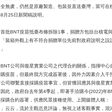
安全無虞，仍然是原廠製造、包裝並直送臺灣，當可在
8月25日新聞稿說明。
於首批BNT疫苗抵臺布條拆除1事，捐贈方包括台積電
，「裝箱外觀上有不符合捐贈單位先前對政府說明之設
。」
BNT公司與復星實業公司之代理合約關係，指揮中心自
洽購疫苗，但最終我方完成簽署後，因外力因素介入干
NT公司聯繫直接採購疫苗事宜，但皆獲回應其與復星實
因此，政府自去年第4季起，即著手洽購今(2022)年B
的採購合約簽署，供應民眾接種使用。上開媒體人稱：
！」云云，流於主觀恣意評論，無視上述客觀事實，混