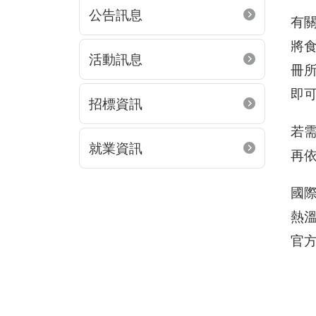
公告訊息
有
將食
活動訊息
冊
即
招標資訊
若
就業資訊
再
國
熱
官