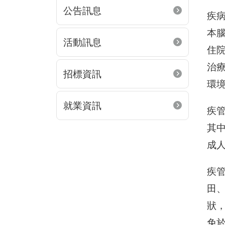
公告訊息
疾病
本
活動訊息
住
治
招標資訊
環
就業資訊
疾管
其中
成
疾
田
狀
免