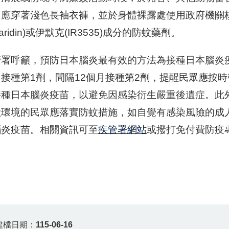
應穿著淺色長袖衣褲，並於身體裸露處使用政府機關核可
icaridin)或伊默克(IR3535)成分的防蚊藥劑。
管署呼籲，預防日本腦炎最有效的方法為接種日本腦炎
月接種第1劑，間隔12個月接種第2劑，提醒民眾應按
接種日本腦炎疫苗，以避免因感染衍生嚴重後遺症。此
險環境的民眾應落實防蚊措施，如自覺有感染風險的成
腦炎疫苗。相關資訊可至
疾管署網站
或撥打免付費防疫專線1
建檔日期：
115-06-16