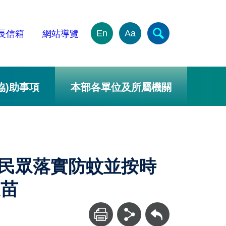
En
Aa
長信箱
網站導覽
協)助事項
本部各單位及所屬機關
請民眾落實防蚊並按時
疫苗
回上一頁