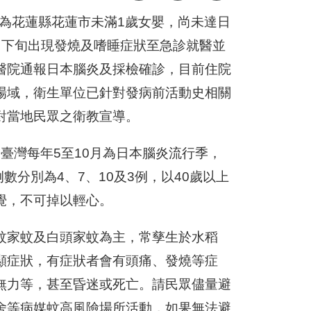
，為花蓮縣花蓮市未滿1歲女嬰，尚未達日
月下旬出現發燒及嗜睡症狀至急診就醫並
醫院通報日本腦炎及採檢確診，目前住院
場域，衛生單位已針對發病前活動史相關
對當地民眾之衛教宣導。
，臺灣每年5至10月為日本腦炎流行季，
例數分別為4、7、10及3例，以40歲以上
覺，不可掉以輕心。
紋家蚊及白頭家蚊為主，常孳生於水稻
顯症狀，有症狀者會有頭痛、發燒等症
無力等，甚至昏迷或死亡。請民眾儘量避
舍等病媒蚊高風險場所活動，如果無法避