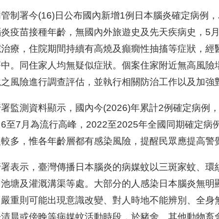
管制署今(16)日公布國內新增1例日本腦炎確定病例
腦炎疫苗接種年齡，無國內外旅遊史及先天疾病史，5
院治療，住院期間持續有高燒及癲癇性抽搐等症狀，經
療中。同住家人均無疑似症狀。個案住家附近無高風險
境之風險進行調查評估，並執行相關防治工作以及加強
署監測資料顯示，國內今(2026)年累計2例確定病例
6至7月為流行高峰，2022至2025年全國同期確定病
人較多，惟各年齡層都有感染風險，提醒民眾應提高警
管署表示，臺灣傳播日本腦炎的病媒蚊以三斑家蚊、環
、池塘及灌溉溝渠等處。大部分的人感染日本腦炎無明
，嚴重則可能出現意識改變、對人時地不能辨別、全身
於清晨或傍晚等病媒蚊活動時段，於豬舍、其他動物畜