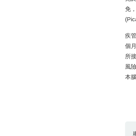
免，
(P
疾
個
所
風
本