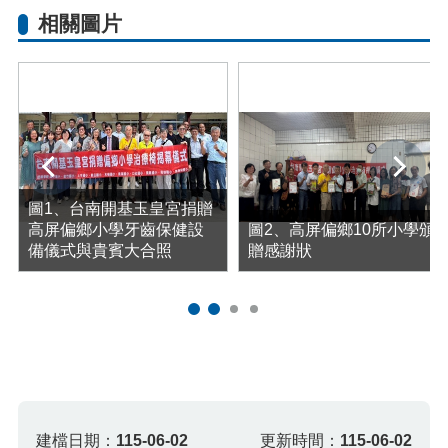
相關圖片
下一張
圖1、台南開基玉皇宮捐贈
高屏偏鄉小學牙齒保健設
圖2、高屏偏鄉10所小學頒
備儀式與貴賓大合照
贈感謝狀
建檔日期：
115-06-02
更新時間：
115-06-02