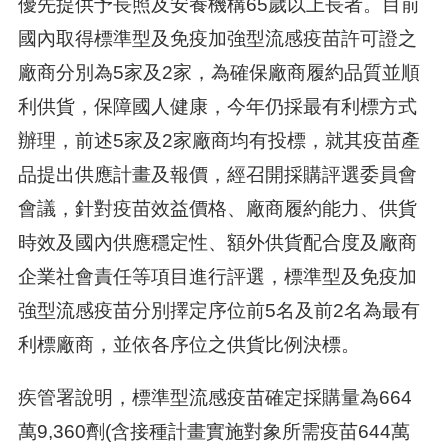
優先提供予長照及安養機構65歲以上長者。目前
國內取得標準型及免疫加強型流感疫苗許可證之
廠商分別為5家及2家，為確保廠商履約品質並順
利供貨，保障國人健康，今年仍採最有利標方式
辦理，前述5家及2家廠商均有投標，就其疫苗產
品提出供應計畫及報價，經召開採購評選委員會
會議，針對疫苗效益價格、廠商履約能力、供貨
時效及國內供應穩定性、額外供貨配合度及廠商
企業社會責任等項目進行評選，標準型及免疫加
強型流感疫苗分別擇定序位前5名及前2名為最有
利標廠商，並依各序位之供貨比例決標。
疾管署說明，標準型流感疫苗確定採購量為664
萬9,360劑(含接種計畫實施對象所需疫苗644萬