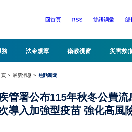
回首頁
RSS
雙語詞彙
部
服務
法令規章
衛教視窗
災害救(
首頁
最新消息
焦點新聞
疾管署公布115年秋冬公費流
次導入加強型疫苗 強化高風