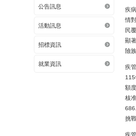
公告訊息
疾病
情
活動訊息
民
顯
招標資訊
險
就業資訊
疾
1
額度
核准
68
挑
疾