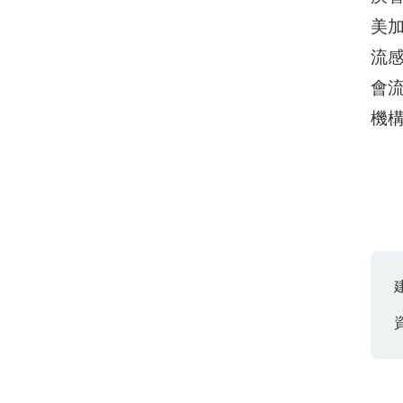
美
流
會
機