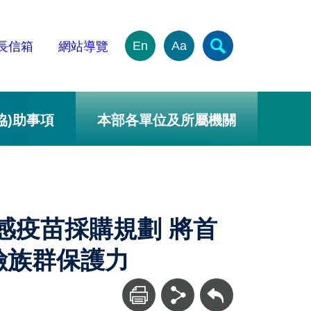
En
Aa
長信箱
網站導覽
協)助事項
本部各單位及所屬機關
感疫苗採購規劃 將首
險族群保護力
回上一頁