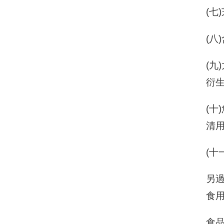
(七
(
(
衍
(
清
(十
另
食
食