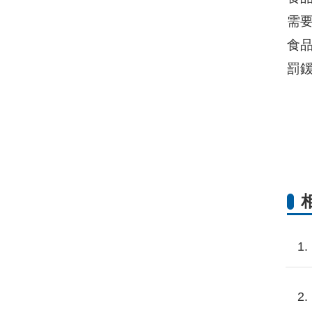
需
食品
罰