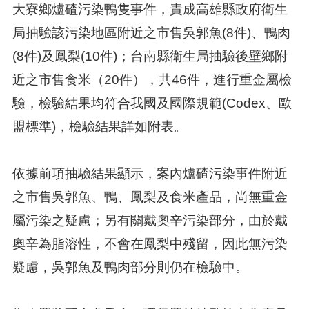
大寮鄉爐碴污染鴨隻事件，責成高雄縣政府衛生
局抽驗該污染地區附近之市售吳郭魚(8件)、鴨肉
(8件)及鳳梨(10件)；台南縣衛生局抽驗後壁鄉附
近之市售食米（20件），共46件，進行重金屬檢
驗，檢驗結果均符合我國及國際規範(Codex、歐
盟標準)，檢驗結果詳如附表。
依據前項抽驗結果顯示，案內爐碴污染事件附近
之市售吳郭魚、鴨、鳳梨及食米產品，尚無重金
屬污染之疑慮；另有關戴奧辛污染部分，由於戴
奧辛為脂溶性，不會在鳳梨中殘留，因此無污染
疑慮，吳郭魚及鴨肉部分則仍在檢驗中。