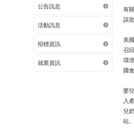
公告訊息
有關
該
活動訊息
美國
招標資訊
召回
環境
就業資訊
國
嬰
入
兒
站