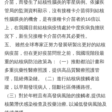
介苗，而發生了結核性腦炎的零星病例。依據疾
管局的監測資料顯示，沒有接種卡介苗得到結核
性腦膜炎的機會，是有接種卡介苗者的16倍以
上，在我國目前結核病疫情處於中度疾病負擔狀
況下，新生兒接種卡介苗仍有其必要性。
五、 雖然全球專家正努力發展研製出更好的結核
病疫苗，但在更好疫苗問世之前，我國現階段最
重的結核病防治政策為：（一）推動都治計畫和
多重抗藥性醫療照護，提供高品質醫療照護管
理，阻絕傳染鏈。（二）進行結核病接觸者追
蹤，以早期發現病人，阻斷社區傳播路徑。
（三）對於年輕且有高發病風險的接觸者,提供結
核菌潛伏感染檢查及投藥治療, 以減低發病風險及