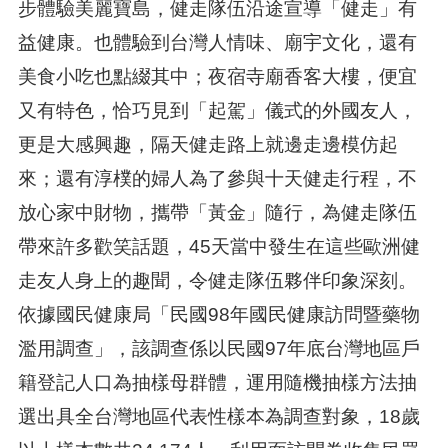
步體驗美麗寶島，健走隊伍沿途宣導「健走」有
益健康。也體驗到台灣人情味、廟宇文化，還有
美食小吃也點綴其中；夜宿寺廟香客大樓，便宜
又有特色，恰巧見到「起駕」儀式的外國友人，
更是大感興趣，隔天健走路上就邊走邊模仿起
來；還有淳樸的婦人為了參與十天健走行程，不
放心家中財物，攜帶「黃金」隨行，為健走隊伍
帶來許多歡笑話題，45天當中發生在這些歐洲健
走友人身上的趣聞，令健走隊伍夥伴印象深刻。
依據國民健康局「民國98年國民健康訪問暨藥物
濫用調查」，該調查係以民國97年底台灣地區戶
籍登記人口為抽樣母群體，運用隨機抽樣方法抽
選出具全台灣地區代表性樣本為調查對象，18歲