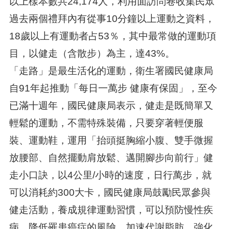
以上樣本數共24,174人，利用面訪問卷收集民眾
過去兩個禮拜內有從事10分鐘以上運動之資料，
18歲以上有運動者占53％，其中最常做的運動項
目，以健走（含散步）為主，達43%。
「走路」是最生活化的運動，衛生署國民健康局
自91年起推動「每日一萬步 健康有保固」，至今
已滿十週年，國民健康局表示，健走是既簡單又
輕鬆的運動，不需特殊裝備，只要穿著輕便服
裝、運動鞋，運用「抬頭挺胸縮小腹、雙手微握
放腰部、自然擺動肩放鬆、邁開腳步向前行」健
走小口訣，以4公里/小時的速度，日行萬步，就
可以消耗約300大卡，國民健康局鼓勵民眾參與
健走活動，養成規律運動習慣，可以預防慢性疾
病，降低罹患癌症的風險，加速代謝脂肪，強化